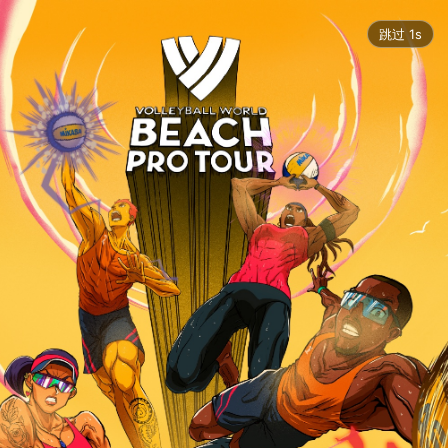
跳过 1s
2024世界沙滩排球职业巡回赛（中国青岛站）
2391526
 人次浏览
2024.09.12 - 2024.09.15
青岛西海岸新区金沙滩景区
运营公司：江苏一鸣体育文化传播有限公司
图片直播
热门
赛前训练
开幕仪式
9月12日
9月13日
9月14日
9月15日
颁奖仪式