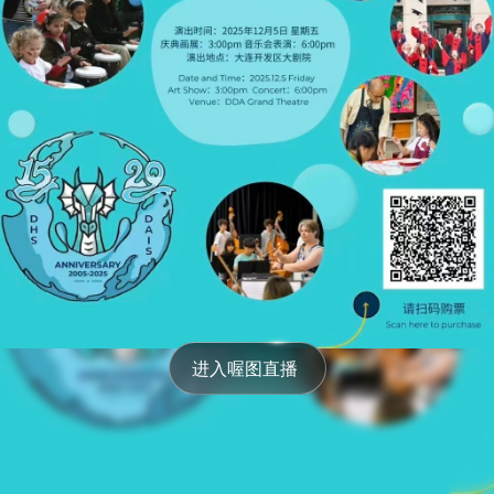
图片直播
热门
我的
下载
进入喔图直播 
拼图
影集