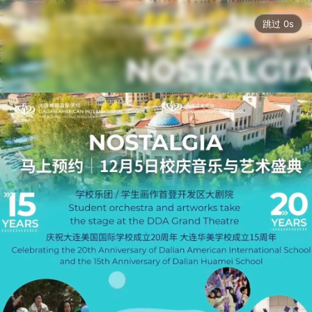
跳过 0s
NOSTALGIA周年校庆-音乐与艺术盛典
21619
 人次浏览
2025.12.05
辽宁 大连
庆祝大连美国国际学校成立20周年

大连华美学校成立15周年