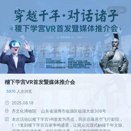
稽下学宫VR首发暨媒体推介会
5970
 人次浏览
2025.08.18
齐文化博物院    山东省淄博市临淄区临淄大道308号
本次活动以稷下学宫VR首发为亮点，同步启幕悬空飞行影院，
1：1复刻稷下学宫百家争鸣盛景，让观众沉浸式触碰千年文脉。
诚邀VR全域合作，共拓创新边界，让古老文明焕发新生。